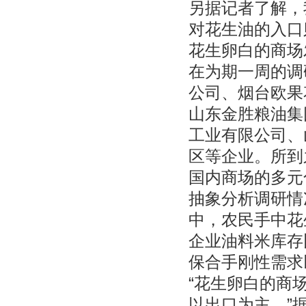
另据记者了解，
对花生油的入口
花生卵白的商场
在为期一周的调
公司、烟台欧果
山东金胜粮油集
工业有限公司、
区等企业。所到
国内商场的多元
抽象分析调研情
中，农民手中花
企业油料米库存
保合手刚性需求
“花生卵白的商
以出口为主。”