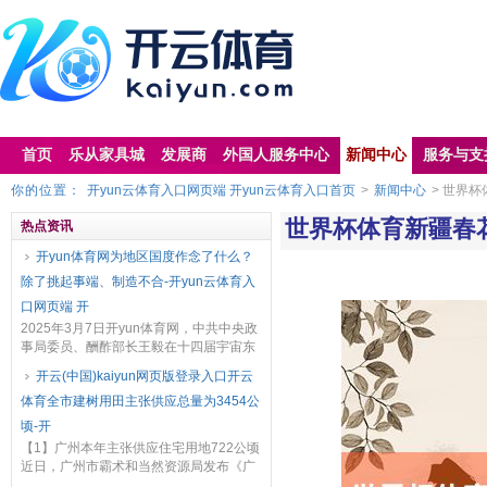
首页
乐从家具城
发展商
外国人服务中心
新闻中心
服务与支
你的位置：
开yun云体育入口网页端 开yun云体育入口首页
>
新闻中心
> 世界杯
世界杯体育新疆春
热点资讯
开yun体育网为地区国度作念了什么？
除了挑起事端、制造不合-开yun云体育入
口网页端 开
2025年3月7日开yun体育网，中共中央政
事局委员、酬酢部长王毅在十四届宇宙东
说念主大三次会议新闻中心举行记者会。
开云(中国)kaiyun网页版登录入口开云
王毅说，好意思方出台所谓印太政策这样
体育全市建树用田主张供应总量为3454公
多年，...
顷-开
【1】广州本年主张供应住宅用地722公顷
近日，广州市霸术和当然资源局发布《广
州市2025年建树用地供应主张》。2025