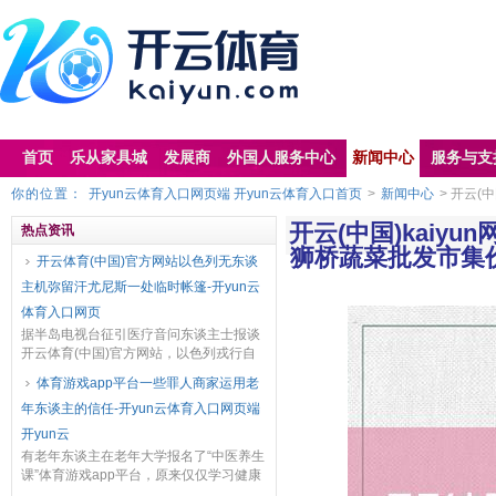
首页
乐从家具城
发展商
外国人服务中心
新闻中心
服务与支
你的位置：
开yun云体育入口网页端 开yun云体育入口首页
>
新闻中心
> 开云(
yun云体育入口网页端 开yun云体育入口首页
开云(中国)kaiy
热点资讯
狮桥蔬菜批发市集价
开云体育(中国)官方网站以色列无东谈
主机弥留汗尤尼斯一处临时帐篷-开yun云
体育入口网页
据半岛电视台征引医疗音问东谈主士报谈
开云体育(中国)官方网站，以色列戎行自
周五（8月23日）早晨起对加沙地带发动
体育游戏app平台一些罪人商家运用老
多轮弥留，限度当日已酿成至少65名巴勒
年东谈主的信任-开yun云体育入口网页端
斯坦东谈主...
开yun云
有老年东谈主在老年大学报名了“中医养生
课”体育游戏app平台，原来仅仅学习健康
学问，成果在上了几节课后就被倾销购买