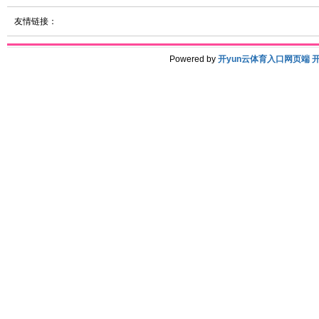
友情链接：
Powered by
开yun云体育入口网页端 