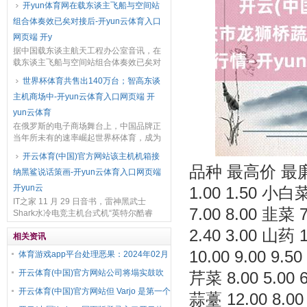
开yun体育网在载东谈主飞船与空间站
保健品，破耗了数万元。算作学习和酬酢
组合体奏效已矣对接后-开yun云体育入口
的伏击平台...
网页端 开y
据中国载东谈主航天工程办公室音讯，在
载东谈主飞船与空间站组合体奏效已矣对
接后，神舟二十号航天员乘组从飞船复返
世界杯体育共售出140万台；智高东谈
舱参加轨谈舱。北京时刻2025年4月25日
主机商场中-开yun云体育入口网页端 开
1时17分...
yun云体育
在俄罗斯的电子商场舞台上，中国品牌正
当年所未有的速率崛起世界杯体育，成为
一股弗成惨酷的力量。这一风景不仅转变
开云体育(中国)官方网站该主机机箱接
了商场形式，也为中国品牌在国际商场的
品种 最高价 最廉价 
纳黑鲨说话策画-开yun云体育入口网页端
拓展提供了贵重训...
开yun云
1.00 1.50 小白菜 
IT之家 11 月 29 日音书，雷神黑武士
7.00 8.00 韭菜 7
Shark水冷电竞主机台式机“英特尔酷睿
Ultra 7 265K+32GB RAM + 1TB存储空间
2.40 3.00 山药 1
+ RTX4...
相关资讯
10.00 9.00 9.5
体育游戏app平台处理恶果：2024年02月
26日-开yun云体育入口网页端 开yun云体
开云体育(中国)官方网站公司将塌实鼓吹
芹菜 8.00 5.00 6
育
指标贬责-开yun云体育入口网页端 开yun
开云体育(中国)官方网站但 Varjo 是第一个
蒜薹 12.00 8.00